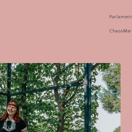
Parlament
lisa-marie fiedler
ChaosMar