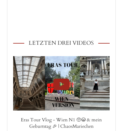
LETZTEN DREI VIDEOS
Eras Tour Vlog - Wien N1 🥺😭 & mein
Geburtstag 🎉 | ChaosMariechen