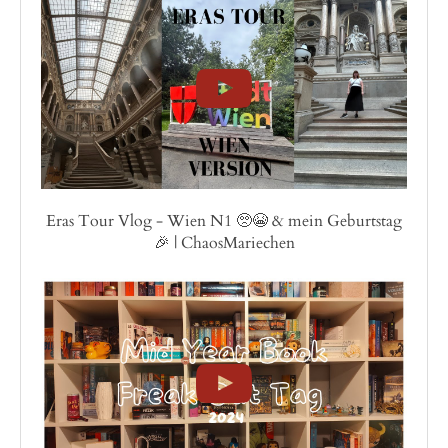
Eras Tour Vlog - Wien N1 🥺😭 & mein Geburtstag
🎉 | ChaosMariechen